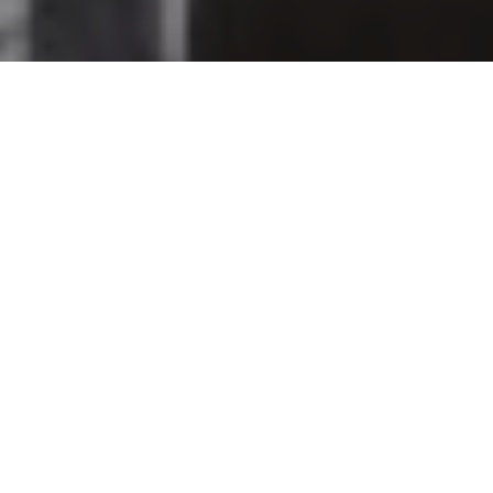
SCROLL DOWN
Lorem ipsum dolor sit amet, consectetuer
adipiscing elit. Aenean commodo ligula eget
dolor. Aenean massa. Cum sociis natoque
penatibus et magnis dis parturient montes,
nascetur ridiculus mus. Donec quam felis,