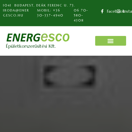
1041 BUDAPEST, DEÁK FERENC U. 73.
IRODA@ENER
MOBIL: +36
06 70-
Facebook
Inst
GESCO.HU
30-337-4940
580-
4308
Épületkorszerűsítési Kft.