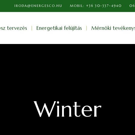
IRODA@ENERGESCO.HU
MOBIL: +36 30-337-4940
06
ész tervezés
Energetikai felújítás
Mérnöki tevékeny
Winter