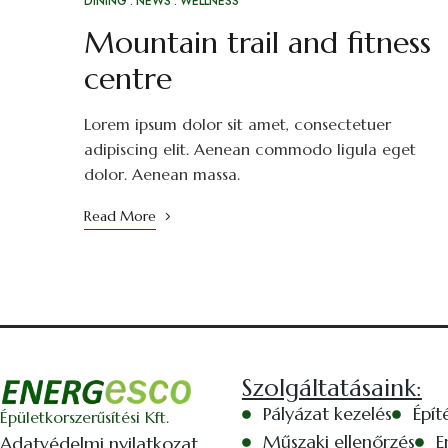
DINING
NEWS
WELLNESS
Mountain trail and fitness
centre
Lorem ipsum dolor sit amet, consectetuer
adipiscing elit. Aenean commodo ligula eget
dolor. Aenean massa.
Read More
Szolgáltatásaink:
Pályázat kezelés
Épít
Épületkorszerűsítési Kft.
Műszaki ellenőrzés
E
Adatvédelmi nyilatkozat