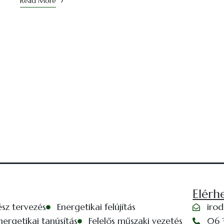
Read More
Elérh
ész tervezés
Energetikai felújítás
iro
nergetikai tanúsítás
Felelős műszaki vezetés
06 