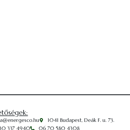
etőségek:
da@energesco.hu
1041 Budapest, Deák F. u. 73.
30 337 4940
06 70 580 4308