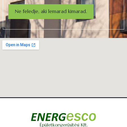
Ne feledje, aki lemarad kimarad.
Épületkorszerűsítési Kft.