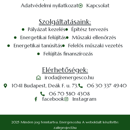
Adatvédelmi nyilatkozat
Kapcsolat
Szolgáltatásaink:
Pályázat kezelés
Építész tervezés
Energetikai felújítás
Műszaki ellenőrzés
Energetikai tanúsítás
Felelős műszaki vezetés
Felújítás finanszírozás
Elérhetőségek:
iroda@energesco.hu
1041 Budapest, Deák F. u. 73.
06 30 337 4940
06 70 580 4308
facebook
Instagram
2025 Minden jog fenntartva. Energesco.hu A weboldalt készítette:
zafirproject.hu