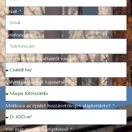
Email
Telefonszám
Milyen típusú ingatlanról van szó?
Milyen problémát tapasztal?
Mekkora az épület hozzávetőleges alapterülete?
Van már meglévő szigetelés?