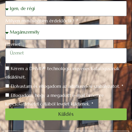
Milyen minőségben érdeklődik?
Üzenet
Kérem a DHMb® technológia ingyenes katalógusának
elküldését.
Elolvastam és elfogadom az adatkezelési szabályzatot. *
Elfogadom, hogy a megadott e-mail címemre
kapcsolatfelvétel céljából levelet küldjenek. *
Küldés