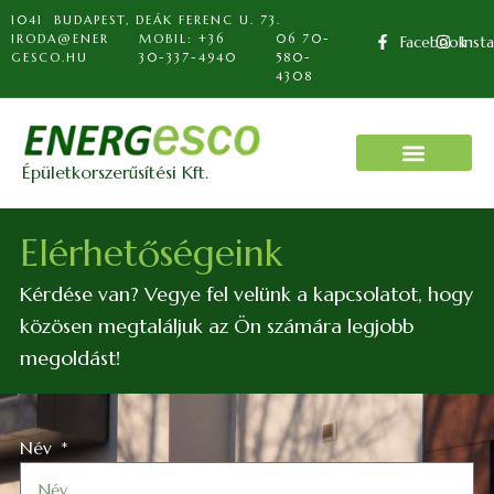
1041 BUDAPEST, DEÁK FERENC U. 73.
IRODA@ENER
MOBIL: +36
06 70-
Facebook
Inst
GESCO.HU
30-337-4940
580-
4308
Épületkorszerűsítési Kft.
Elérhetőségeink
Kérdése van? Vegye fel velünk a kapcsolatot, hogy
közösen megtaláljuk az Ön számára legjobb
megoldást!
Név