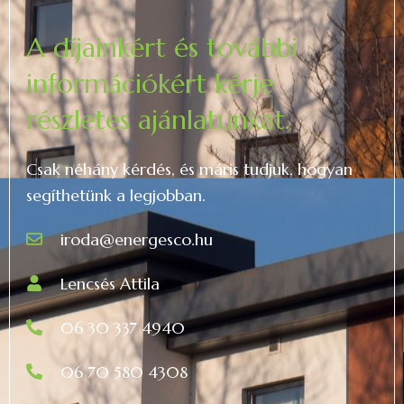
A díjainkért és további
információkért kérje
részletes ajánlatunkat.
Csak néhány kérdés, és máris tudjuk, hogyan
segíthetünk a legjobban.
iroda@energesco.hu
Lencsés Attila
06 30 337 4940
06 70 580 4308