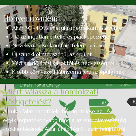
Előnyei röviden:
Akár 30–40% energia-megtakarítás évente
Nő az ingatlan értéke és piacképessége
Növekvő belső komfort télen-nyáron
Új színekkel megszépül az épület
Véd az időjárási károktól és nedvességtől
Kisebb környezeti lábnyoma lesz az épületnek
Miért válassza a homlokzati
hőszigetelést?
A külső falak megfelelő hőszigetelése az
egyik leghatékonyabb módja az energiaveszteség
csökkentésének. Akár új építésről, akár felújításról