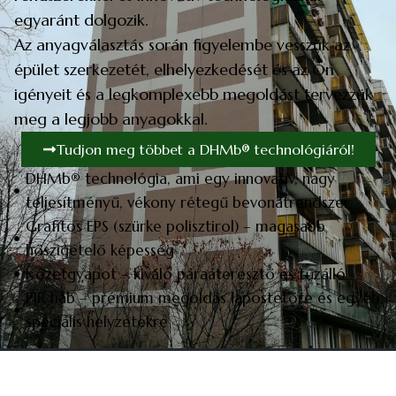
egyaránt dolgozik.
Az anyagválasztás során figyelembe vesszük az
épület szerkezetét, elhelyezkedését és az Ön
igényeit és a legkomplexebb megoldást tervezzük
meg a legjobb anyagokkal.
Tudjon meg többet a DHMb® technológiáról!
DHMb® technológia, ami egy innovatív, nagy
teljesítményű, vékony rétegű bevonatrendszer
Grafitos EPS (szürke polisztirol) – magasabb
hőszigetelő képesség
Kőzetgyapot – kiváló páraáteresztő és tűzálló
PIR hab – prémium megoldás lapostetőre és egyéb
speciális helyzetekre