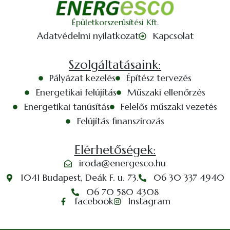
Épületkorszerűsítési Kft.
Adatvédelmi nyilatkozat
Kapcsolat
Szolgáltatásaink:
Pályázat kezelés
Építész tervezés
Energetikai felújítás
Műszaki ellenőrzés
Energetikai tanúsítás
Felelős műszaki vezetés
Felújítás finanszírozás
Elérhetőségek:
iroda@energesco.hu
1041 Budapest, Deák F. u. 73.
06 30 337 4940
06 70 580 4308
facebook
Instagram