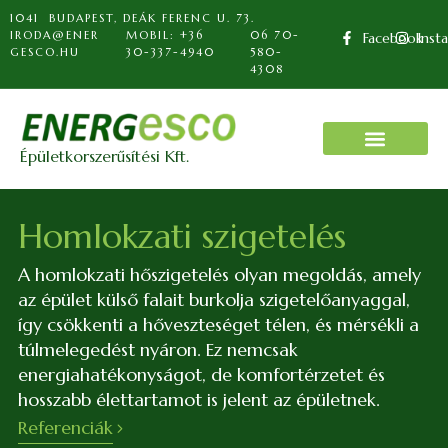
1041 BUDAPEST, DEÁK FERENC U. 73.
IRODA@ENER
MOBIL: +36
06 70-
Facebook
Inst
GESCO.HU
30-337-4940
580-
4308
Épületkorszerűsítési Kft.
Homlokzati szigetelés
A homlokzati hőszigetelés
olyan megoldás, amely
az épület külső falait burkolja szigetelőanyaggal,
így csökkenti a hőveszteséget télen, és mérsékli a
túlmelegedést nyáron. Ez nemcsak
energiahatékonyságot, de komfortérzetet és
hosszabb élettartamot is jelent az épületnek.
Referenciák