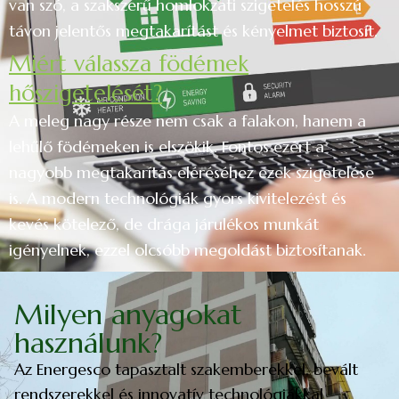
van szó, a szakszerű homlokzati szigetelés hosszú
távon jelentős megtakarítást és kényelmet biztosít.
Miért válassza födémek
hőszigetelését?
A meleg nagy része nem csak a falakon, hanem a
lehűlő födémeken is elszökik. Fontos ezért a
nagyobb megtakarítás eléréséhez ezek szigetelése
is. A modern technológiák gyors kivitelezést és
kevés kötelező, de drága járulékos munkát
igényelnek, ezzel olcsóbb megoldást biztosítanak.
Milyen anyagokat
használunk?
Az Energesco tapasztalt szakemberekkel, bevált
rendszerekkel és innovatív technológiákkal