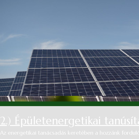
2.) Épületenergetikai tanúsít
Az energetikai tanácsadás keretében a hozzánk fordul