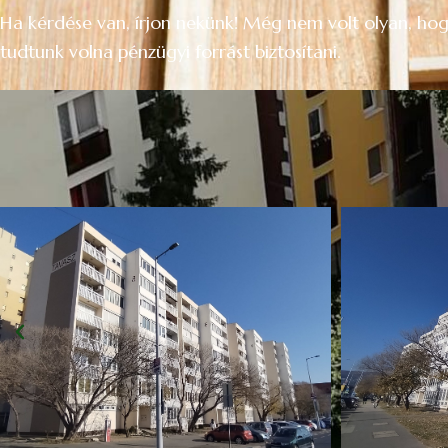
Ha kérdése van, írjon nekünk! Még nem volt olyan, hogy
tudtunk volna pénzügyi forrást biztosítani.