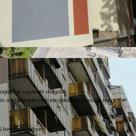
ógiákkal egyaránt dolgozik.
it és a legkomplexebb megoldást tervezzük meg
gű bevonatrendszer