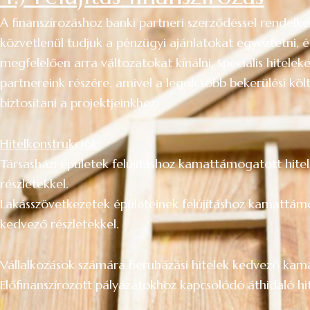
A finanszírozáshoz banki partneri szerződéssel rendelke
közvetlenül tudjuk a pénzügyi ajánlatokat egyeztetni, 
megfelelően arra változatokat kínálni. Speciális hiteleke
partnereink részére, amivel a legolcsóbb bekerülési köl
biztosítani a projektjeinkhez.
Hitelkonstrukciók:
Társasházi épületek felújításhoz kamattámogatott hite
részletekkel.
Lakásszövetkezetek épületeinek felújításhoz kamattámo
kedvező részletekkel.
Vállalkozások számára beruházási hitelek kedvező kama
Előfinanszírozott pályázatokhoz kapcsolódó áthidaló hit