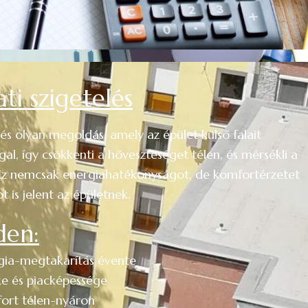
ti szigetelés
lés
olyan megoldás, amely az épület külső falait
al, így csökkenti a hőveszteséget télen, és mérsékli a
Ez nemcsak energiahatékonyságot, de komfortérzetet
 is jelent az épületnek.
den:
ia-megtakarítás évente
ke és piacképessége
ort télen-nyáron