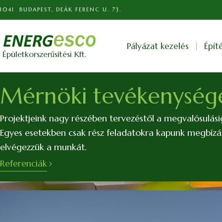
1041 BUDAPEST, DEÁK FERENC U. 73.
Pályázat kezelés
Épít
Épületkorszerűsítési Kft.
Mérnöki tevékenység
Projektjeink nagy részében tervezéstől a megvalósulási
Egyes esetekben csak rész feladatokra kapunk megbízást
elvégezzük a munkát.
Referenciák