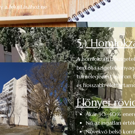
 a felújításához ne
5.) Homlokza
A homlokzati hőszigete
burkolja szigetelőanyagg
túlmelegedést nyáron. 
és hosszabb élettartamot
Előnyei rövi
Akár 30–40% energ
Nő az ingatlan érté
Növekvő belső komf