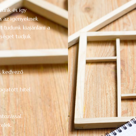
zünk és így
és az igényeknek
t tudunk kiajánlani a
tséget tudjuk
l, kedvező
gatott hitel,
tozással.
elek.