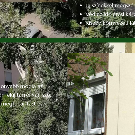
Új színekkel megszép
Véd az időjárási kár
Kisebb környezeti l
ékonyabb módja az
 felújításról van szó,
s megtakarítást és