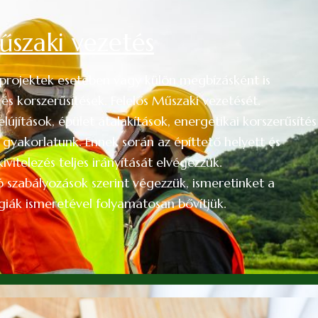
műszaki vezetés
t projektek esetében vagy külön megbízásként is
 és korszerűsítések. Felelős Műszaki vezetését.
lújítások, épület átalakítások, energetikai korszerűsítés
yakorlatunk. Ennek során az építtető helyett és
ivitelezés teljes irányítását elvégezzük.
szabályozások szerint végezzük, ismeretinket a
iák ismeretével folyamatosan bővítjük.