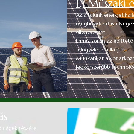
1.) Műszaki 
Az általunk energetikai
megbízásként is elvégez
ellenőrzését.
Ennek során az építtető 
felügyeletét ellátjuk.
Munkánkat a vonatkozó 
legkorszerűbb technológ
ás
ó cégek részére