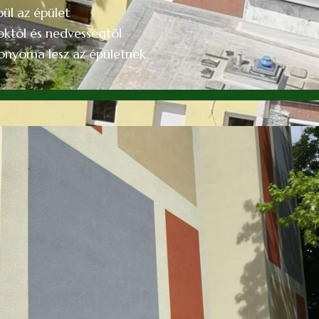
ül az épület
októl és nedvességtől
ábnyoma lesz az épületnek