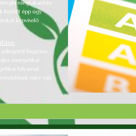
energia megtakarítási
nk között épp úgy
onokat képviselő
tása:
 jellegétől függően.
ljes energetikai
getikai folyamat
grendelőnek mire van