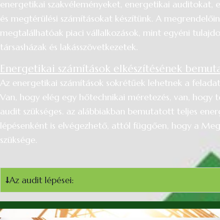
energetikai szakvéleményeket, energetikai auditokat, 
és megtérülési számításokat készítünk. A megrendelői
megtalálhatóak piaci vállalkozások, mint egyéni tulajd
társasházak és lakásszövetkezetek.
Energetikai számítások elkészítésének bemuta
Az energetikai számítások sokrétűek lehetnek a feladat
Van, hogy elég egy hőtechnikai méretezés, van, hogy te
audit szükséges. az alábbiakban bemutatott teljes ener
lépésenként is elvégezhető, attól függően, hogy a Me
szüksége.
Az audit lépései: