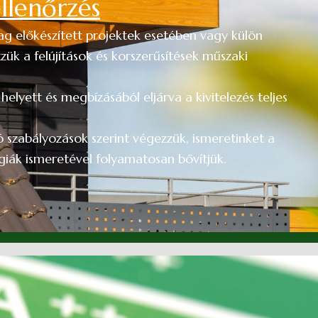
ellenőrzés
lag előkészített projektek esetében vagy külön
zük a felújítások és korszerűsítések műszaki
helyett és megbízásából eljárva a kivitelezés teljes
szabályozások szerint végezzük, ismeretinket a
iák ismeretével folyamatosan bővítjük.