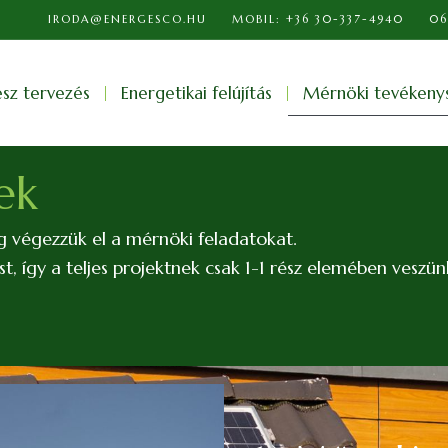
IRODA@ENERGESCO.HU
MOBIL: +36 30-337-4940
06
ész tervezés
Energetikai felújítás
Mérnöki tevékeny
ek
g végezzük el a mérnöki feladatokat.
, így a teljes projektnek csak 1-1 rész elemében veszün