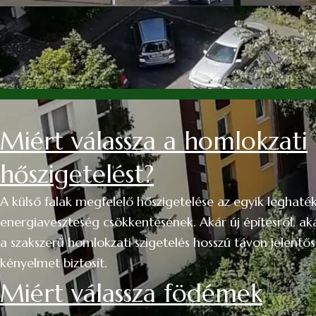
Miért válassza a homlokzati
hőszigetelést?
A külső falak megfelelő hőszigetelése az egyik leghat
energiaveszteség csökkentésének. Akár új építésről, akár
a szakszerű homlokzati szigetelés hosszú távon jelentő
kényelmet biztosít.
Miért válassza födémek