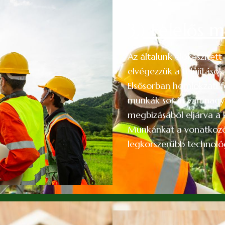
3.) Felelős 
Az általunk előkészítet
elvégezzük a felújítások
Elsősorban homlokzati fe
munkák során van nagy g
megbízásából eljárva a k
Munkánkat a vonatkozó 
legkorszerűbb technológ