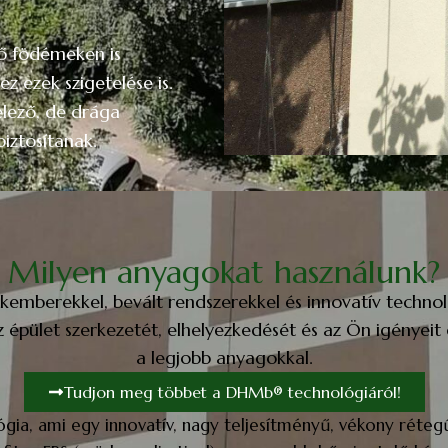
lő födémeken is
z ezek szigetelése is.
elező, de drága
iztosítanak.
Milyen anyagokat használunk?
akemberekkel, bevált rendszerekkel és innovatív technol
z épület szerkezetét, elhelyezkedését és az Ön igénye
a legjobb anyagokkal.
Tudjon meg többet a DHMb® technológiáról!
ia, ami egy innovatív, nagy teljesítményű, vékony réte