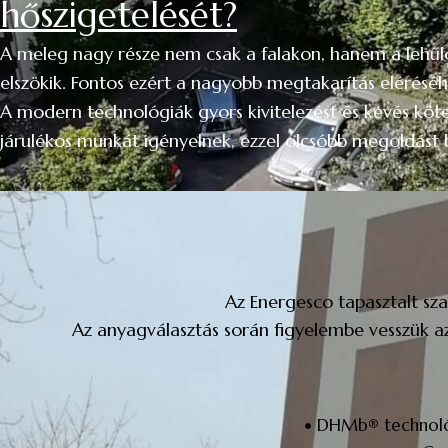
hőszigetelését?
A meleg nagy része nem csak a falakon, hanem a lehű
elszökik. Fontos ezért a nagyobb megtakarítás eléréséhe
A modern technológiák gyors kivitelezést és kevés köt
járulékos munkát igényelnek, ezzel olcsóbb megoldást b
Az Energesco tapasztalt sz
Az anyagválasztás során figyelembe vesszük a
DHMb® technológ