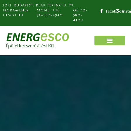
1041 BUDAPEST, DEÁK FERENC U. 73.
IRODA@ENER
MOBIL: +36
06 70-
Facebook
Inst
GESCO.HU
30-337-4940
580-
4308
Épületkorszerűsítési Kft.