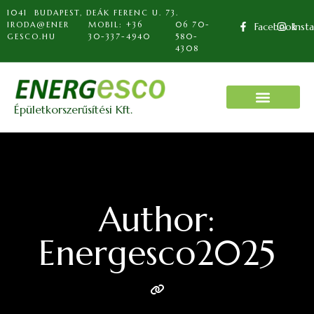
1041 BUDAPEST, DEÁK FERENC U. 73.
IRODA@ENER
MOBIL: +36
06 70-
Facebook
Inst
GESCO.HU
30-337-4940
580-
4308
Épületkorszerűsítési Kft.
Author:
Energesco2025