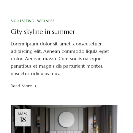
SIGHTSEEING
WELLNESS
MÁRC
24
City skyline in summer
Lorem ipsum dolor sit amet, consectetuer
adipiscing elit. Aenean commodo ligula eget
dolor. Aenean massa. Cum sociis natoque
penatibus et magnis dis parturient montes,
nascetur ridiculus mus.
Read More
MÁRC
18