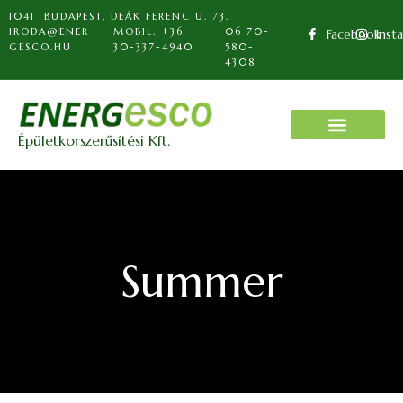
1041 BUDAPEST, DEÁK FERENC U. 73.
IRODA@ENER
MOBIL: +36
06 70-
Facebook
Inst
GESCO.HU
30-337-4940
580-
4308
Épületkorszerűsítési Kft.
Summer